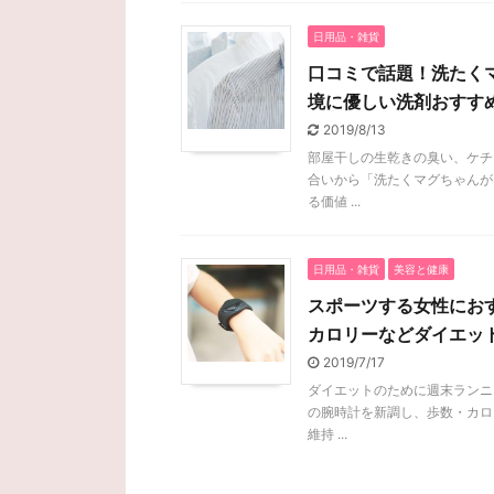
日用品・雑貨
口コミで話題！洗たく
境に優しい洗剤おすす
2019/8/13
部屋干しの生乾きの臭い、ケチ
合いから「洗たくマグちゃんが
る価値 ...
日用品・雑貨
美容と健康
スポーツする女性にお
カロリーなどダイエッ
2019/7/17
ダイエットのために週末ランニ
の腕時計を新調し、歩数・カロ
維持 ...