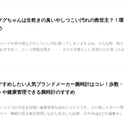
マグちゃんは生乾きの臭いやしつこい汚れの救世主？！環
め
ャップや草や泥などのしつこい汚れ困ってしまいますよね。そんな時、知り
おすすめ！」という情報を聞き・・・ カナエ可愛らしい名前だけど使ってみ
すすめしたい人気ブランドメーカー腕時計はコレ！歩数・
トや健康管理できる腕時計のすすめ
ングと1日1万歩を目標に健康管理を始めたカナエです。その為にスポーツ用
リー・睡眠の質を毎日管理しながら生活した結果、只今3kgほどの減量をし