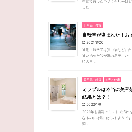
本舗で買ったハサミを15年ほ
した ...
日用品・雑貨
自転車が盗まれた！お
2021/9/26
通勤・通学又は買い物などに自
通い始めた我が家の息子。いつ
時の事 ...
日用品・雑貨
美容と健康
ミラブルは本当に美容
結果とは？！
2022/1/9
2021年も話題のミストで汚
なるのには理由があるようです
調 ...