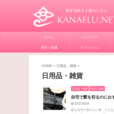
ホーム
インテリア
美容と健康
ファッション
HOME
>
日用品・雑貨
>
日用品・雑貨
日用品・雑貨
美容と健康
自宅で髪を切るのにお
2021/9/26
髪を自宅で切りたい時、どんな