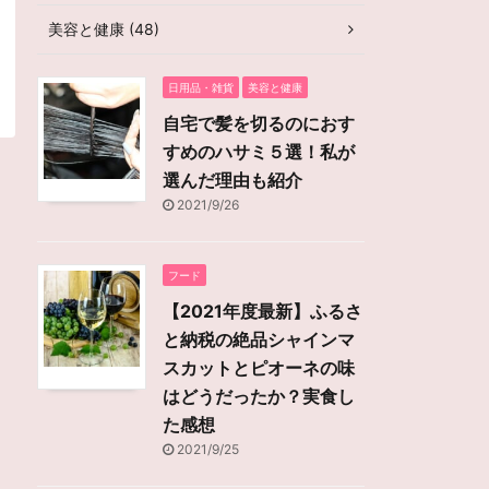
美容と健康 (48)
日用品・雑貨
美容と健康
自宅で髪を切るのにおす
すめのハサミ５選！私が
選んだ理由も紹介
2021/9/26
フード
【2021年度最新】ふるさ
と納税の絶品シャインマ
スカットとピオーネの味
はどうだったか？実食し
た感想
2021/9/25