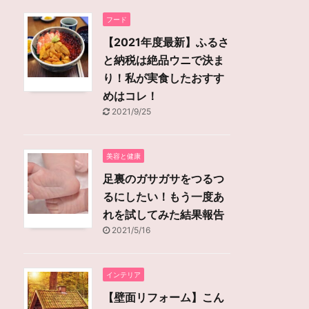
フード
【2021年度最新】ふるさ
と納税は絶品ウニで決ま
り！私が実食したおすす
めはコレ！
2021/9/25
美容と健康
足裏のガサガサをつるつ
るにしたい！もう一度あ
れを試してみた結果報告
2021/5/16
インテリア
【壁面リフォーム】こん