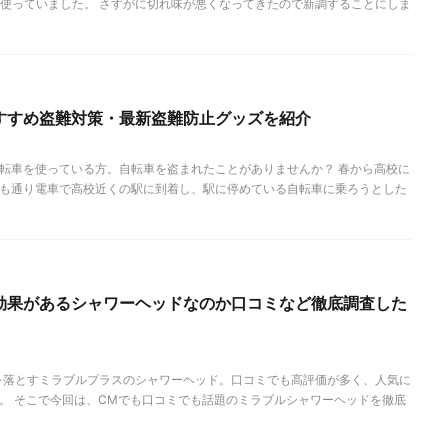
ど使っていました。 さすがに切れ味が悪くなってきたので新調することにしま
すすめ盗難対策・最新盗難防止グッズを紹介
転車を使っている方。自転車を盗まれたことがありませんか？ 春から高校に
も通り電車で高校近くの駅に到着し、駅に停めている自転車に乗ろうとした
効果があるシャワーヘッドなのか口コミなど徹底調査した
れを落とすミラブルプラスのシャワーヘッド。口コミでも高評価が多く、人気に
。 そこで今回は、CMでも口コミでも話題のミラブルシャワーヘッドを徹底