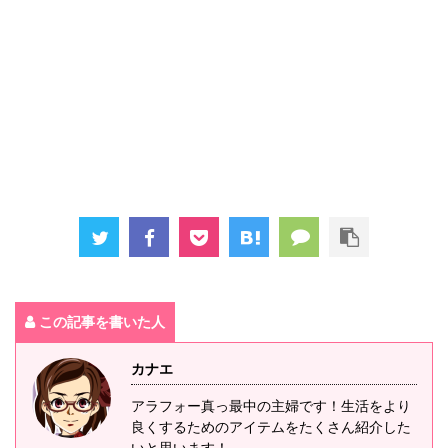
この記事を書いた人
カナエ
アラフォー真っ最中の主婦です！生活をより
良くするためのアイテムをたくさん紹介した
いと思います！