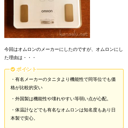
今回はオムロンのメーカーにしたのですが、オムロンにし
た理由は・・・
ポイント
・有名メーカーのタニタより機能性で同等位でも価
格が比較的安い
・外国製は機能性や壊れやすい等弱い点が心配。
・体温計などでも有名なオムロンは知名度もあり日
本製で安心。