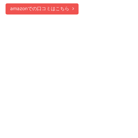
amazonでの口コミはこちら