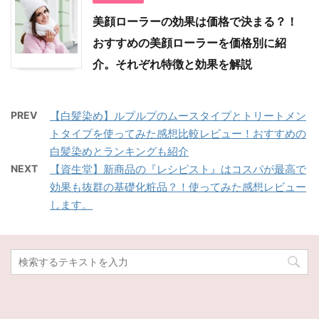
美顔ローラーの効果は価格で決まる？！
おすすめの美顔ローラーを価格別に紹
介。それぞれ特徴と効果を解説
PREV
【白髪染め】ルプルプのムースタイプとトリートメン
トタイプを使ってみた感想比較レビュー！おすすめの
白髪染めとランキングも紹介
NEXT
【資生堂】新商品の『レシピスト』はコスパが最高で
効果も抜群の基礎化粧品？！使ってみた感想レビュー
します。